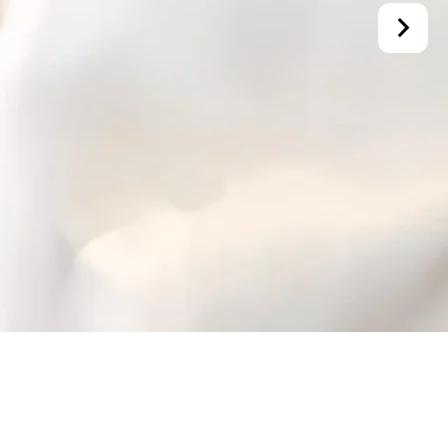
E-BÜLTEN KAYIT
Kampanyalarımızdan ve indirimlerimizden
güncel olarak haberdar olun.
Gönder
Gönder