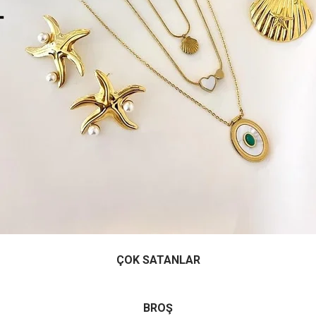
ÇOK SATANLAR
BROŞ
ZMETLERİ
KURUMSAL
Hakkımızda
İletişim
Sorgulama
rular