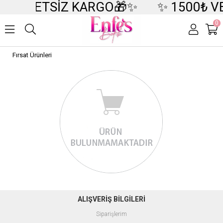
DE ÜCRETSİZ KARGO🎁✨
✨ 1500₺ V
0
Fırsat Ürünleri
ALIŞVERİŞ BİLGİLERİ
Siparişlerim