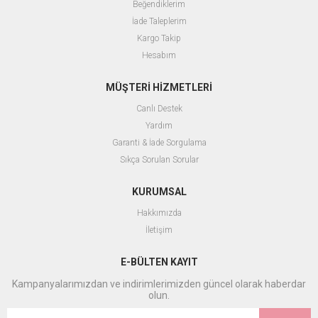
Beğendiklerim
İade Taleplerim
Kargo Takip
Hesabım
MÜŞTERİ HİZMETLERİ
Canlı Destek
Yardım
Garanti & İade Sorgulama
Sıkça Sorulan Sorular
KURUMSAL
Hakkımızda
İletişim
E-BÜLTEN KAYIT
Kampanyalarımızdan ve indirimlerimizden güncel olarak haberdar
olun.