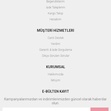
Beğendiklerim
İade Taleplerim
Kargo Takip
Hesabım
MÜŞTERİ HİZMETLERİ
Canlı Destek
Yardım
Garanti & İade Sorgulama
Sıkça Sorulan Sorular
KURUMSAL
Hakkımızda
İletişim
E-BÜLTEN KAYIT
Kampanyalarımızdan ve indirimlerimizden güncel olarak haberdar
olun.