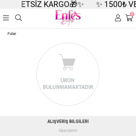
DE ÜCRETSİZ KARGO🎁✨
✨ 1500₺ V
0
Fular
ALIŞVERİŞ BİLGİLERİ
Siparişlerim